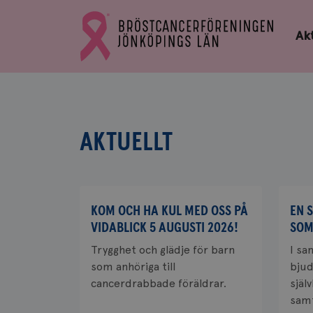
Bröstcancerförbundets
Gå
startsida
Akt
till
Bröstcancerförbundets
startsida
AKTUELLT
KOM OCH HA KUL MED OSS PÅ
EN 
VIDABLICK 5 AUGUSTI 2026!
SOM
Trygghet och glädje för barn
I sa
som anhöriga till
bjude
cancerdrabbade föräldrar.
själ
samt