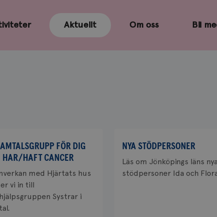
iviteter
Aktuellt
Om oss
Bli m
SAMTALSGRUPP FÖR DIG
NYA STÖDPERSONER
 HAR/HAFT CANCER
Läs om Jönköpings läns ny
mverkan med Hjärtats hus
stödpersoner Ida och Flor
r vi in till
vhjälpsgruppen Systrar i
al.