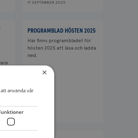
17 SEPTEMBER 2025
T
PROGRAMBLAD HÖSTEN 2025
Här finns programbladet för
hösten 2025 att läsa och ladda
ned.
vara
×
att använda vår
Funktioner
26 JULI 2025