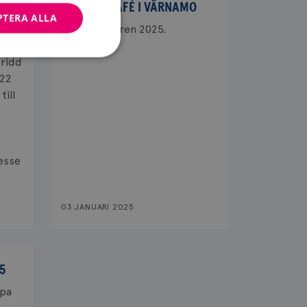
DROP IN-CAFÉ I VÄRNAMO
PTERA ALLA
MED
Tider för våren 2025.
ridd
-22
till
bbplatsen kan inte
esse
ändare.
n är utformad för
av
03 JANUARI 2025
m-tjänsten för att
 cookie. Det är
banner fungerar
5
mpa