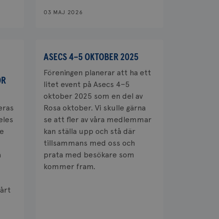
03 MAJ 2026
ASECS 4–5 OKTOBER 2025
Föreningen planerar att ha ett
ÖR
litet event på Asecs 4–5
oktober 2025 som en del av
eras
Rosa oktober. Vi skulle gärna
eles
se att fler av våra medlemmar
de
kan ställa upp och stå där
tillsammans med oss och
a
prata med besökare som
kommer fram.
årt