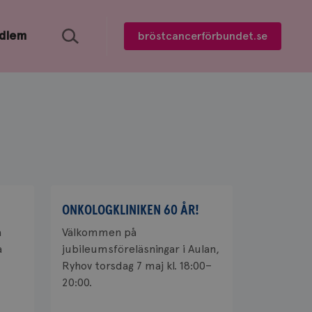
Sök
edlem
bröstcancerförbundet.se
ONKOLOGKLINIKEN 60 ÅR!
a
Välkommen på
a
jubileumsföreläsningar i Aulan,
Ryhov torsdag 7 maj kl. 18:00–
20:00.