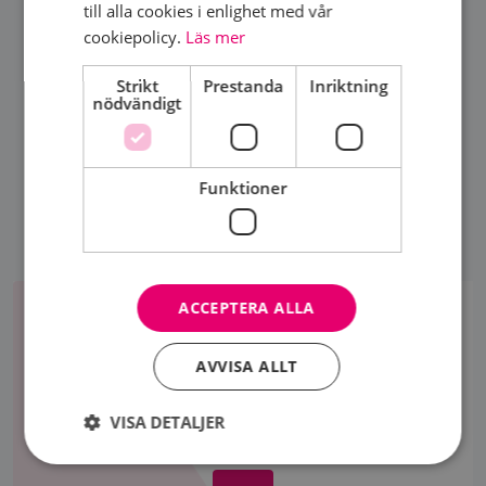
till alla cookies i enlighet med vår
cookiepolicy.
Läs mer
DELA SIDA
Strikt
Prestanda
Inriktning
nödvändigt
Funktioner
Aktiviteter
ACCEPTERA ALLA
AKTIVITETER
Här presenteras våra medlemsmöten och andra
AVVISA ALLT
aktiviteter. Klicka på respektive aktivitet för mer
information och för att komma till
VISA DETALJER
anmälningsformulär.