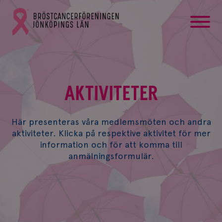
startsida
Gå
till
Bröstcancerförbundets
startsida
AKTIVITETER
Här presenteras våra medlemsmöten och andra
aktiviteter. Klicka på respektive aktivitet för mer
information och för att komma till
anmälningsformulär.