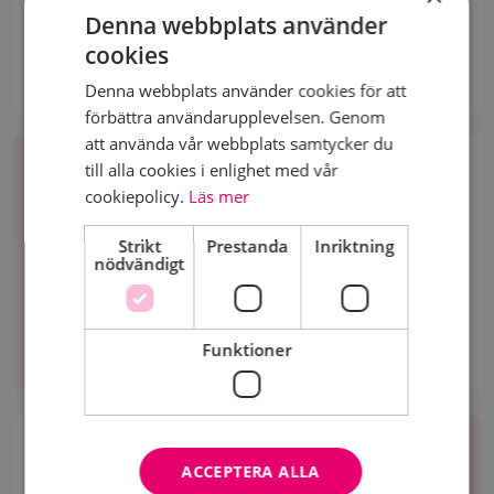
Till föreningens startsida
Denna webbplats använder
cookies
Denna webbplats använder cookies för att
förbättra användarupplevelsen. Genom
att använda vår webbplats samtycker du
Bli
till alla cookies i enlighet med vår
medlem
BLI MEDLEM
cookiepolicy.
Läs mer
Vi erbjuder råd, stöd, gemenskap och kunskap till
dig som drabbats av bröstcancer - och till dig som
Strikt
Prestanda
Inriktning
nödvändigt
anhörig. Bli medlem eller stödmedlem idag.
Bli
Funktioner
medlem
Om
oss
OM OSS
ACCEPTERA ALLA