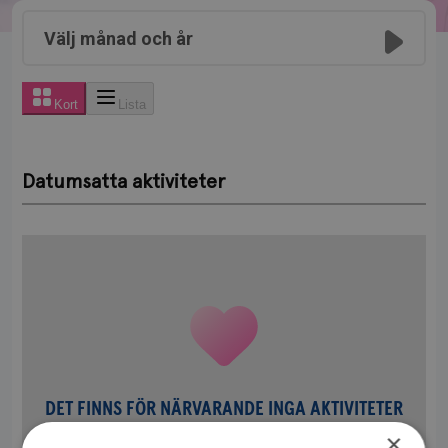
Välj månad och år
Kort
Lista
Datumsatta aktiviteter
DET FINNS FÖR NÄRVARANDE INGA AKTIVITETER
×