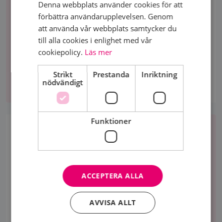
Denna webbplats använder cookies för att
medlem
BLI MEDLEM
förbättra användarupplevelsen. Genom
Vi erbjuder råd, stöd, gemenskap och kunskap till
att använda vår webbplats samtycker du
dig som drabbats av bröstcancer - och till dig som
till alla cookies i enlighet med vår
anhörig. Bli medlem eller stödmedlem idag.
cookiepolicy.
Läs mer
Strikt
Prestanda
Inriktning
Bli
nödvändigt
medlem
Om
Funktioner
oss
OM OSS
Syftet med föreningen är främst att ställa upp för
varandra, att vara tillsammans med någon som vet
hur det är och åter igen ser ljust på tillvaron.
ACCEPTERA ALLA
Om
AVVISA ALLT
oss