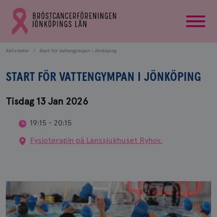
startsida
Gå
till
Bröstcancerförbundets
startsida
Aktiviteter
Start för vattengympan i Jönköping
START FÖR VATTENGYMPAN I JÖNKÖPING
Tisdag 13 Jan 2026
19:15 - 20:15
Fysioterapin på Länssjukhuset Ryhov.